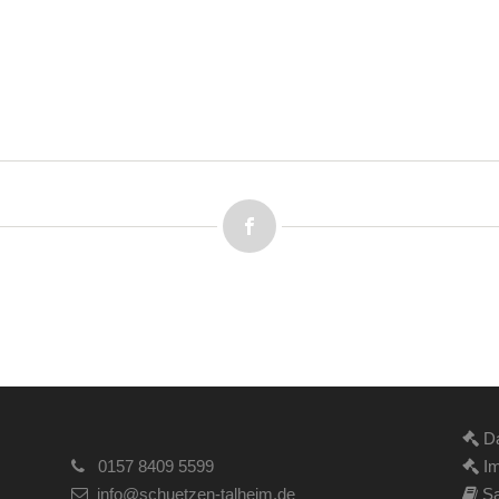
Da
0157 8409 5599
Im
info@schuetzen-talheim.de
Sa