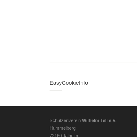
EasyCookieInfo
Schützenverein
Wilhelm Tell e.V.
Hummelberg
72160 Talheim