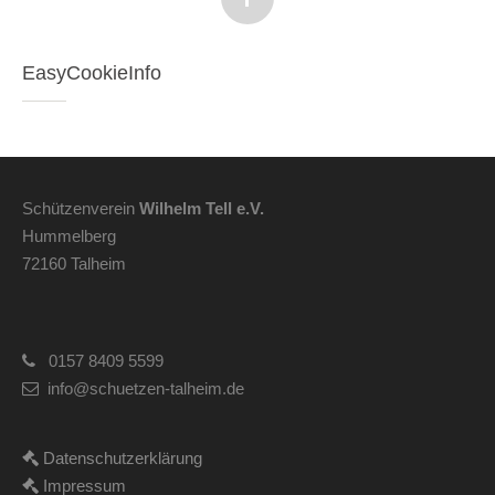
EasyCookieInfo
Schützenverein
Wilhelm Tell e.V.
Hummelberg
72160 Talheim
0157 8409 5599
info@schuetzen-talheim.de
Datenschutzerklärung
Impressum